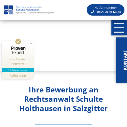
Kundenbewertungen und Erfahrungen zu
Rechtsanwaltskanzlei Schulte Holthausen
Notfallnummer
0151 20 94 66 24
SEHR GUT
100%
Empfehlungen auf
ProvenExpert.com
4,84 / 5,00
5
89
Bewertungen auf
Bewertungen von 2
KONTA
ProvenExpert.com
anderen Quellen
Von Kunden
bewertet
Blick aufs ProvenExpert-Profil werfen
94 Bewertungen
Authentizität
3.5.2026
Ihre Bewerbung an
Rechtsanwalt Schulte
Holthausen in Salzgitter