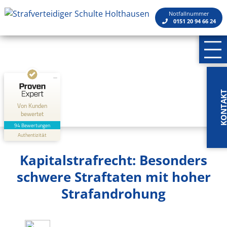
Kundenbewertungen und Erfahrungen zu
Rechtsanwaltskanzlei Schulte Holthausen
Notfallnummer
0151 20 94 66 24
SEHR GUT
100%
Empfehlungen auf
ProvenExpert.com
4,84 / 5,00
5
89
Bewertungen auf
Bewertungen von 2
KONTA
ProvenExpert.com
anderen Quellen
Von Kunden
bewertet
Blick aufs ProvenExpert-Profil werfen
94 Bewertungen
Authentizität
3.5.2026
Kapitalstrafrecht: Besonders
schwere Straftaten mit hoher
Strafandrohung