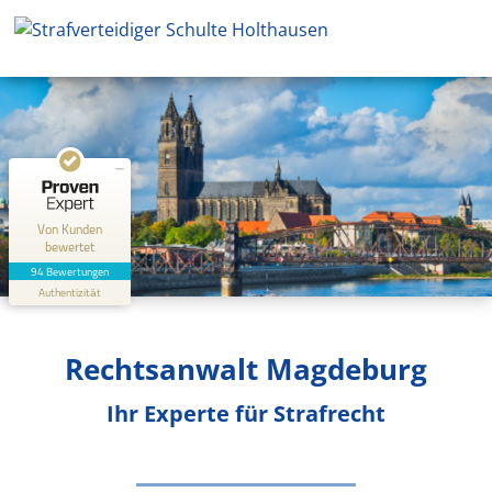
Kundenbewertungen und Erfahrungen zu
Rechtsanwaltskanzlei Schulte Holthausen
SEHR GUT
100%
Empfehlungen auf
ProvenExpert.com
4,84 / 5,00
5
89
Bewertungen auf
Bewertungen von 2
ProvenExpert.com
anderen Quellen
Von Kunden
bewertet
Blick aufs ProvenExpert-Profil werfen
94 Bewertungen
Authentizität
3.5.2026
Rechtsanwalt Magdeburg
Ihr Experte für Strafrecht