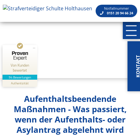
Kundenbewertungen und Erfahrungen zu
Rechtsanwaltskanzlei Schulte Holthausen
Notfallnummer
0151 20 94 66 24
SEHR GUT
100%
Empfehlungen auf
ProvenExpert.com
4,84 / 5,00
5
89
Bewertungen auf
Bewertungen von 2
KONTA
ProvenExpert.com
anderen Quellen
Von Kunden
bewertet
Blick aufs ProvenExpert-Profil werfen
94 Bewertungen
Authentizität
3.5.2026
Aufenthaltsbeendende
Maßnahmen - Was passiert,
wenn der Aufenthalts- oder
Asylantrag abgelehnt wird